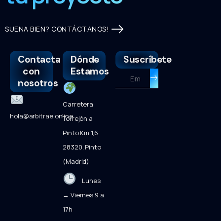
SUENA BIEN? CONTÁCTANOS!
Contacta
Dónde
Suscríbete
con
Estamos
Enviar
nosotros
Carretera
hola@arbitrae.online
Torrejón a
Pinto Km 1,6
28320, Pinto
(Madrid)
Lunes
→ Viernes 9 a
17h