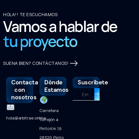
HOLA!! TE ESCUCHAMOS
Vamos a hablar de
tu proyecto
SUENA BIEN? CONTÁCTANOS!
Contacta
Dónde
Suscríbete
con
Estamos
Enviar
nosotros
Carretera
hola@arbitrae.online
Torrejón a
Pinto Km 1,6
28320, Pinto