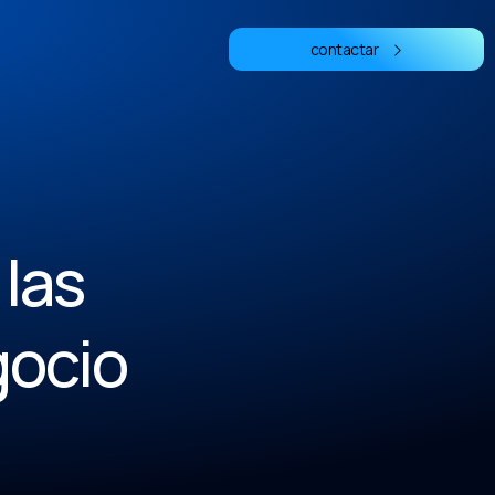
contactar
las
gocio